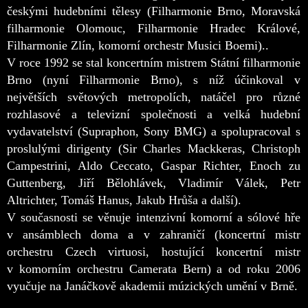
č
eskými hudebními t
ělesy (Filharmonie Brno, Moravská
filharmonie Olomouc, Filharmonie Hradec Králové,
Filharmonie Zlín, komorní orchestr Musici Boemi)..
V roce 1992 se stal koncertním mistrem Státní filharmonie
Brno (nyní Filharmonie Brno), s níž ú
činkoval v
největších světových metropolích, natáčel pro různé
rozhlasové a televizní společnosti a velká hudební
vydavatelství (Supraphon, Sony BMG) a
spolupracoval s
proslulými dirigenty (Sir Charles Mackkeras, Christoph
Campestrini, Aldo Ceccato, Gaspar Richter, Enoch zu
Guttenberg, Ji
ří Bělohlávek, Vladimír Válek, Petr
Altrichter, Tomáš Hanus, Jakub Hrůša a další)
.
V sou
č
asnosti se v
ěnuje intenzivní komorní a sólové hře
v ansámblech doma a v zahranič
í (koncertní mistr
orchestru Czech virtuosi, hostující koncertní mistr
v komorním orchestru Camerata Bern) a od roku 2006
vyu
č
uje na Janá
č
kov
ě akademii múzických umění v Brně.