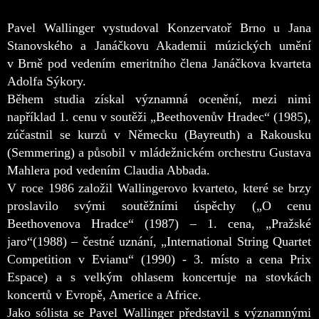
Pavel Wallinger vystudoval Konzervato
ř Brno u Jana
Stanovského a Janáč
kovu Akademii múzických um
ění
v Brně pod vedením emeritního č
lena Janá
č
kova kvarteta
Adolfa Sýkory.
B
ěhem studia získal významná ocenění, mezi nimi
například 1. cenu v soutěži „Beethovenův Hradec“ (1985),
zúč
astnil se kurz
ů v Německu (Bayreuth) a Rakousku
(Semmering) a působil v mládežnickém orchestru Gustava
Mahlera pod vedením Claudia Abbada.
V roce 1986 založil Wallingerovo kvarteto, které se brzy
proslavilo svými sout
ěžními úspěchy („O cenu
Beethovenova Hradce“ (1987) – 1. cena, „Pražské
jaro“(1988) – č
estné uznání, „International String Quartet
Competition v Evianu“ (1990) - 3. místo a cena Prix
Espace) a s velkým ohlasem koncertuje na stovkách
koncert
ů v Evropě, Americe a Africe.
Jako sólista se Pavel Wallinger p
ředstavil s významnými